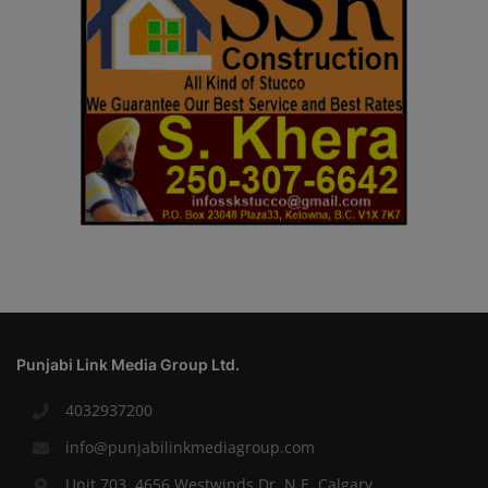
Punjabi Link Media Group Ltd.
4032937200
info@punjabilinkmediagroup.com
Unit 703, 4656 Westwinds Dr. N.E. Calgary