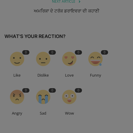
NEXT ARTICLE
ਅਮਰਿਕਾ ਦੇ ਟਰੱਕ ਡਰਾਇਵਰਾ ਦੀ ਕਹਾਣੀ
WHAT'S YOUR REACTION?
0
0
0
0
Like
Dislike
Love
Funny
0
0
0
Angry
Sad
Wow