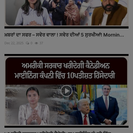
ਖ਼ਬਰਾਂ ਦਾ ਸਫਰ – ਸਵੇਰ ਵਾਲਾ ! ਸਵੇਰ ਦੀਆਂ 5 ਸੁਰਖੀਆਂ! Mornin...
Dec 22, 2025
0
37