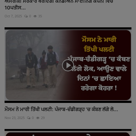
ਅਮਰੀਕੀ ਸਰਕਾਰ ਖਰੀਦੇਗੀ ਕੈਨੇਡੀਅਨ ਮਾਈਨਿੰਗ ਕੰਪਨੀ ਵਿੱਚ
10ਪਤੀਸ...
Oct 7, 2025
0
35
ਮੌਸਮ ਨੇ ਮਾਰੀ ਤਿੱਖੀ ਪਲਟੀ: ਪੰਜਾਬ-ਚੰਡੀਗੜ੍ਹ ‘ਚ ਕੰਬਣ ਲੱਗੇ ਲੋ...
Nov 23, 2025
0
29