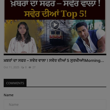
ਖ਼ਬਰਾਂ ਦਾ ਸਫਰ – ਸਵੇਰ ਵਾਲਾ ! ਸਵੇਰ ਦੀਆਂ 5 ਸੁਰਖੀਆਂ!Morning...
Oct 11, 2025
0
27
COMMENTS
Name