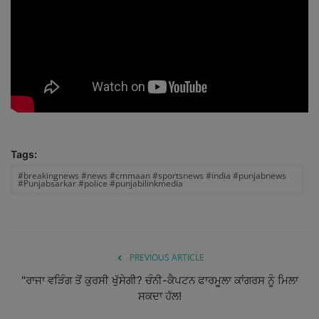
International
ਖੇਡਾਂ
Gallery
Matrimonial
Tags:
Contact Us
#breakingnews #news #cmmaan #sportsnews #india #punjabnews
#Punjabsarkar #police #punjabilinkmedia
PREVIOUS ARTICLE
"ਰਾਜਾ ਵੜਿੰਗ ਤੋਂ ਕੁਰਸੀ ਖੁੱਸੇਗੀ? ਚੰਨੀ-ਕੈਪਟਨ ਫਾਰਮੂਲਾ ਕਾਂਗਰਸ ਨੂੰ ਮਿਲਾ
ਸਕਦਾ ਹੱਲ!