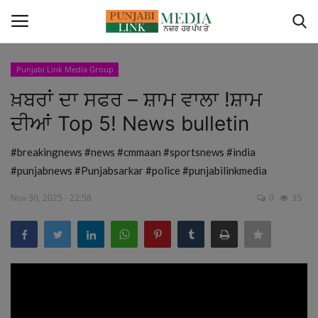
Punjabi Link Media Group
Login
Register
ਖ਼ਬਰਾਂ ਦਾ ਸਫਰ – ਸ਼ਾਮ ਵਾਲਾ !ਸ਼ਾਮ
ਦੀਆਂ Top 5! News bulletin
Home
#breakingnews #news #cmmaan #sportsnews #india
Contact
#punjabnews #Punjabsarkar #police #punjabilinkmedia
Canada
Nov 30, 2025 - 22:58
0
35
ਭਾਰਤ
ਪੰਜਾਬ
Videos