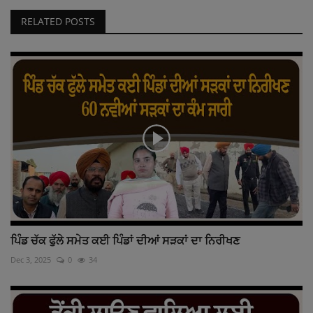
RELATED POSTS
ਪਿੰਡ ਚੱਕ ਫੁੱਲੇ ਸਮੇਤ ਕਈ ਪਿੰਡਾਂ ਦੀਆਂ ਸੜਕਾਂ ਦਾ ਨਿਰੀਖਣ
Dec 3, 2025
0
34