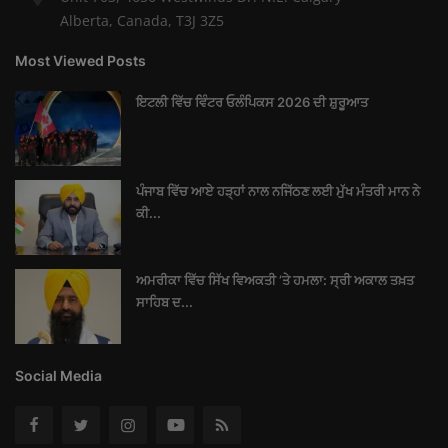
Alberta, Canada, T3J 3Z5
Most Viewed Posts
ਇਟਲੀ ਵਿੱਚ ਵਿੰਟਰ ਓਲੰਪਿਕਸ 2026 ਦੀ ਸ਼ੁਰੂਆਤ
ਪੰਜਾਬ ਵਿੱਚ ਆਏ ਹੜ੍ਹਾਂ ਨਾਲ ਨਜਿੱਠਣ ਲਈ ਮੁੱਖ ਮੰਤਰੀ ਮਾਨ ਨੇ
ਕੀ...
ਅਮਰੀਕਾ ਵਿੱਚ ਸਿੱਖ ਵਿਅਕਤੀ ’ਤੇ ਹਮਲਾ: ਸ੍ਰੀ ਅਕਾਲ ਤਖ਼ਤ
ਸਾਹਿਬ ਦ...
Social Media