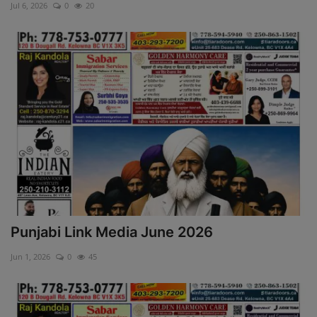
Jul 6, 2026
0
20
International
ਖੇਡਾਂ
Gallery
Matrimonial
Contact Us
Punjabi Link Media June 2026
Jun 1, 2026
0
45