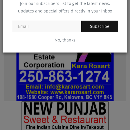
Oct 24, 2025
0
45
Join our subscribers list to get the latest news,
updates and special offers directly in your inbox
Subscribe
No, thanks