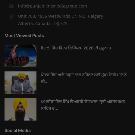
info@punjabilinkmediagroup.com
Unit 703, 4656 Westwinds Dr. N.E. Calgary
Alberta, Canada, T3J 3Z5
Most Viewed Posts
ਇਟਲੀ ਵਿੱਚ ਵਿੰਟਰ ਓਲੰਪਿਕਸ 2026 ਦੀ ਸ਼ੁਰੂਆਤ
ਪੰਜਾਬ ਵਿੱਚ ਆਏ ਹੜ੍ਹਾਂ ਨਾਲ ਨਜਿੱਠਣ ਲਈ ਮੁੱਖ ਮੰਤਰੀ ਮਾਨ ਨੇ
ਕੀ...
ਅਮਰੀਕਾ ਵਿੱਚ ਸਿੱਖ ਵਿਅਕਤੀ ’ਤੇ ਹਮਲਾ: ਸ੍ਰੀ ਅਕਾਲ ਤਖ਼ਤ
ਸਾਹਿਬ ਦ...
Social Media