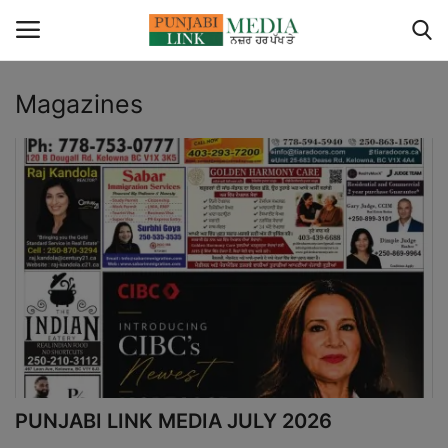
Magazines
Login
Register
Home
Contact
Canada
ਭਾਰਤ
ਪੰਜਾਬ
PUNJABI LINK MEDIA JULY 2026
Videos