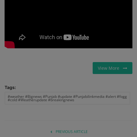
International
ਖੇਡਾਂ
Gallery
Matrimonial
View More
Contact Us
Tags:
#weather #Bignews #Punjab #update #Punjabilinkmedia #alert #fogg
#cold #Weatherupdate #breakingnews
PREVIOUS ARTICLE