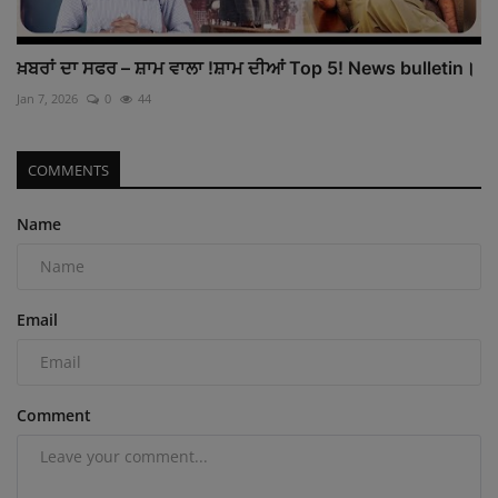
ਖ਼ਬਰਾਂ ਦਾ ਸਫਰ – ਸ਼ਾਮ ਵਾਲਾ !ਸ਼ਾਮ ਦੀਆਂ Top 5! News bulletin।
Jan 7, 2026
0
44
COMMENTS
Name
Email
Comment