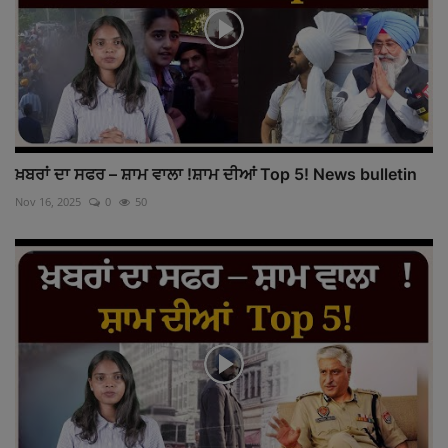
ਖ਼ਬਰਾਂ ਦਾ ਸਫਰ – ਸ਼ਾਮ ਵਾਲਾ !ਸ਼ਾਮ ਦੀਆਂ Top 5! News bulletin
Nov 16, 2025
0
50