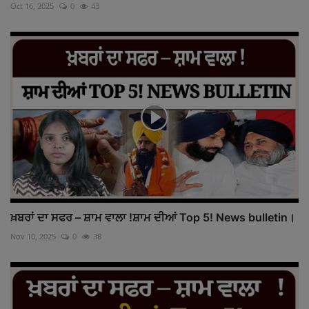
Oct 16, 2025
0
43
ਖ਼ਬਰਾਂ ਦਾ ਸਫਰ – ਸ਼ਾਮ ਵਾਲਾ !ਸ਼ਾਮ ਦੀਆਂ Top 5! News bulletin।
Nov 10, 2025
0
38