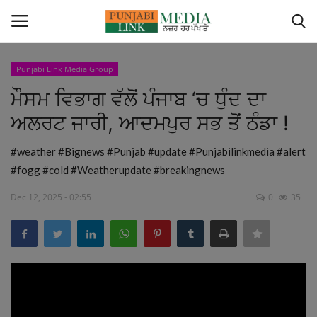
Punjabi Link Media Group
Login
Register
ਮੌਸਮ ਵਿਭਾਗ ਵੱਲੋਂ ਪੰਜਾਬ ‘ਚ ਧੁੰਦ ਦਾ
ਅਲਰਟ ਜਾਰੀ, ਆਦਮਪੁਰ ਸਭ ਤੋਂ ਠੰਡਾ !
Home
#weather #Bignews #Punjab #update #Punjabilinkmedia #alert
Contact
#fogg #cold #Weatherupdate #breakingnews
Canada
Dec 12, 2025 - 02:55
0
35
ਭਾਰਤ
ਪੰਜਾਬ
Videos